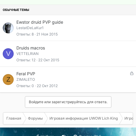
р
р
н
ы
е
о
т
п
а
л
Ewstor druid PVP guide
е
LestatDeLaKur1
н
Ответы
8
21 Ноя 2015
о
Druids macros
V
VETTELRIAN
Ответы
12
22 Окт 2015
З
Feral PVP
Z
а
ZIMALETO
к
Ответы
0
22 Окт 2012
р
ы
т
Войдите или зарегистрируйтесь для ответа.
а
Главная
Форумы
Игровая информация UWOW Lich King
Игрова