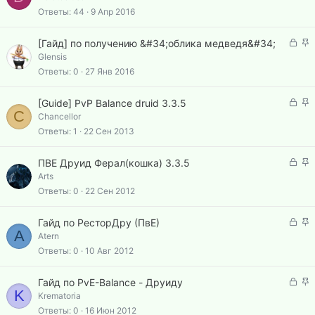
л
к
Ответы
44
9 Апр 2016
е
р
н
е
З
З
о
[Гайд] по получению &#34;облика медведя&#34;
п
а
а
Glensis
л
к
к
Ответы
0
27 Янв 2016
е
р
р
н
ы
е
З
З
о
[Guide] PvP Balance druid 3.3.5
т
п
C
а
а
Chancellor
а
л
к
к
Ответы
1
22 Сен 2013
е
р
р
н
ы
е
З
З
о
ПВЕ Друид Ферал(кошка) 3.3.5
т
п
а
а
Arts
а
л
к
к
Ответы
0
22 Сен 2012
е
р
р
н
ы
е
З
З
о
Гайд по РесторДру (ПвЕ)
т
п
A
а
а
Atern
а
л
к
к
Ответы
0
10 Авг 2012
е
р
р
н
ы
е
З
З
о
Гайд по PvE-Balance - Друиду
т
п
K
а
а
Krematoria
а
л
к
к
Ответы
0
16 Июн 2012
е