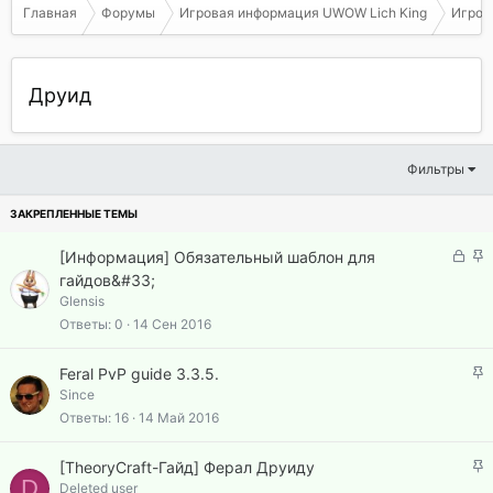
Главная
Форумы
Игровая информация UWOW Lich King
Игрова
Друид
Фильтры
З
З
[Информация] Обязательный шаблон для
а
а
гайдов&#33;
к
к
Glensis
р
р
Ответы
0
14 Сен 2016
ы
е
т
п
З
Feral PvP guide 3.3.5.
а
л
а
Since
е
к
Ответы
16
14 Май 2016
н
р
о
е
З
[TheoryCraft-Гайд] Ферал Друиду
п
D
а
Deleted user