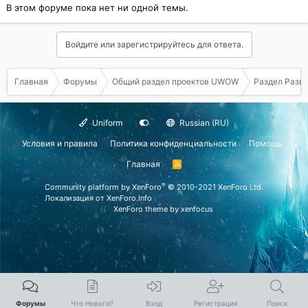
В этом форуме пока нет ни одной темы.
Войдите или зарегистрируйтесь для ответа.
Главная
Форумы
Общий раздел проектов UWOW
Раздел Разв
Uniform
Russian (RU)
Условия и правила
Политика конфиденциальности
Помощь
Главная
R
S
S
®
Community platform by XenForo
© 2010-2021 XenForo Ltd.
Локализация от
XenForo.Info
XenForo theme
by xenfocus
Форумы
Что Нового?
Вход
Регистрация
Поиск