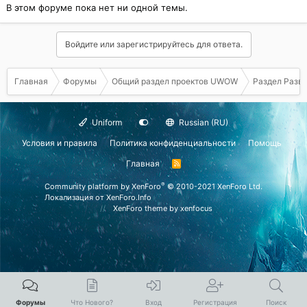
В этом форуме пока нет ни одной темы.
Войдите или зарегистрируйтесь для ответа.
Главная
Форумы
Общий раздел проектов UWOW
Раздел Разв
Uniform
Russian (RU)
Условия и правила
Политика конфиденциальности
Помощь
Главная
R
S
S
®
Community platform by XenForo
© 2010-2021 XenForo Ltd.
Локализация от
XenForo.Info
XenForo theme
by xenfocus
Форумы
Что Нового?
Вход
Регистрация
Поиск