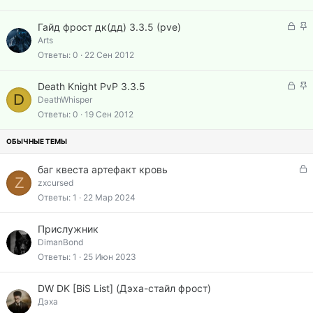
р
р
н
ы
е
З
З
о
Гайд фрост дк(дд) 3.3.5 (pve)
т
п
а
а
Arts
а
л
к
к
Ответы
0
22 Сен 2012
е
р
р
н
ы
е
З
З
о
Death Knight PvP 3.3.5
т
п
D
а
а
DeathWhisper
а
л
к
к
Ответы
0
19 Сен 2012
е
р
р
н
ы
е
о
т
п
а
л
З
баг квеста артефакт кровь
е
Z
а
zxcursed
н
к
Ответы
1
22 Мар 2024
о
р
ы
Прислужник
т
DimanBond
а
Ответы
1
25 Июн 2023
DW DK [BiS List] (Дэха-стайл фрост)
Дэха