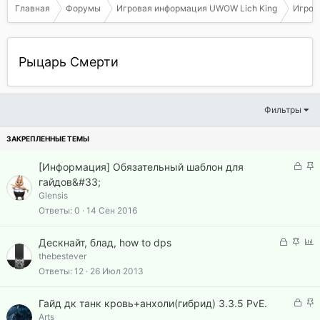
Главная
Форумы
Игровая информация UWOW Lich King
Игрова
Рыцарь Смерти
Фильтры
З
З
[Информация] Обязательный шаблон для
а
а
гайдов&#33;
к
к
Glensis
р
р
Ответы
0
14 Сен 2016
ы
е
т
п
З
З
О
Дескнайт, блад, how to dps
а
л
а
а
п
thebestever
е
к
к
р
Ответы
12
26 Июл 2013
н
р
р
о
о
ы
е
с
З
З
Гайд дк танк кровь+анхоли(гибрид) 3.3.5 PvE.
т
п
а
а
Arts