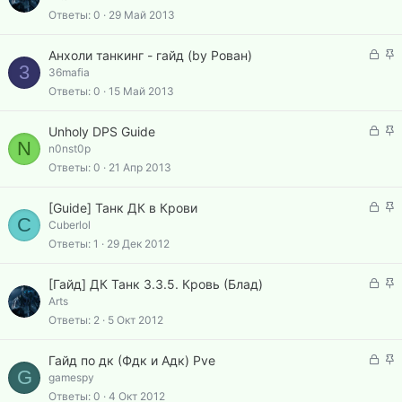
а
л
к
к
Ответы
0
29 Май 2013
е
р
р
н
ы
е
З
З
о
Анхоли танкинг - гайд (by Рован)
т
п
3
а
а
36mafia
а
л
к
к
Ответы
0
15 Май 2013
е
р
р
н
ы
е
З
З
о
Unholy DPS Guide
т
п
N
а
а
n0nst0p
а
л
к
к
Ответы
0
21 Апр 2013
е
р
р
н
ы
е
З
З
о
[Guide] Танк ДК в Крови
т
п
C
а
а
Cuberlol
а
л
к
к
Ответы
1
29 Дек 2012
е
р
р
н
ы
е
З
З
о
[Гайд] ДК Танк 3.3.5. Кровь (Блад)
т
п
а
а
Arts
а
л
к
к
Ответы
2
5 Окт 2012
е
р
р
н
ы
е
З
З
о
Гайд по дк (Фдк и Адк) Pve
т
п
G
а
а
gamespy
а
л
к
к
Ответы
0
4 Окт 2012
е