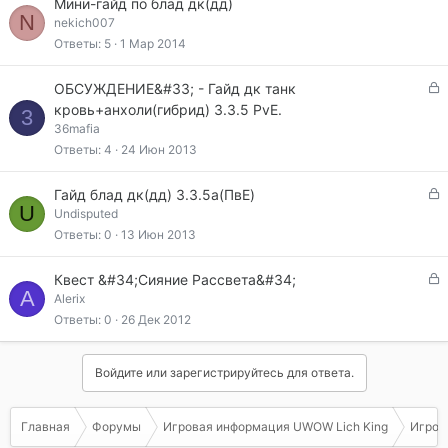
Мини-гайд по блад дк(дд)
N
nekich007
Ответы
5
1 Мар 2014
З
ОБСУЖДЕНИЕ&#33; - Гайд дк танк
а
кровь+анхоли(гибрид) 3.3.5 PvE.
3
к
36mafia
р
Ответы
4
24 Июн 2013
ы
т
З
Гайд блад дк(дд) 3.3.5а(ПвЕ)
а
U
а
Undisputed
к
Ответы
0
13 Июн 2013
р
ы
З
Квест &#34;Сияние Рассвета&#34;
т
A
а
Alerix
а
к
Ответы
0
26 Дек 2012
р
ы
т
Войдите или зарегистрируйтесь для ответа.
а
Главная
Форумы
Игровая информация UWOW Lich King
Игрова