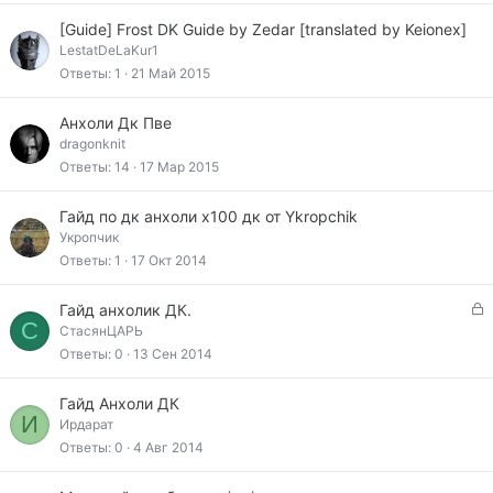
[Guide] Frost DK Guide by Zedar [translated by Keionex]
LestatDeLaKur1
Ответы
1
21 Май 2015
Анхоли Дк Пве
dragonknit
Ответы
14
17 Мар 2015
Гайд по дк анхоли х100 дк от Ykropchik
Укропчик
Ответы
1
17 Окт 2014
З
Гайд анхолик ДК.
С
а
СтасянЦАРЬ
к
Ответы
0
13 Сен 2014
р
ы
Гайд Анхоли ДК
т
И
Ирдарат
а
Ответы
0
4 Авг 2014