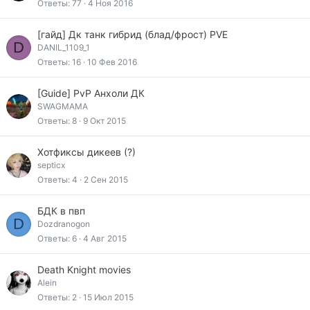
Ответы
77
4 Ноя 2016
[гайд] Дк танк гибрид (блад/фрост) PVE
D
DANIL_1109_1
Ответы
16
10 Фев 2016
[Guide] PvP Анхоли ДК
SWAGMAMA
Ответы
8
9 Окт 2015
Хотфиксы дикеев (?)
septicx
Ответы
4
2 Сен 2015
БДК в пвп
D
Dozdranogon
Ответы
6
4 Авг 2015
Death Knight movies
Alein
Ответы
2
15 Июл 2015