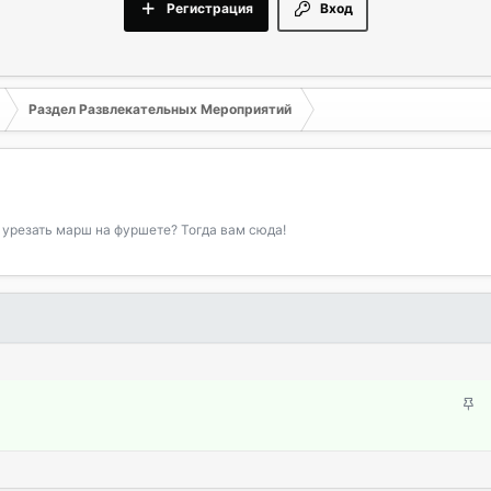
Регистрация
Вход
Раздел Развлекательных Мероприятий
 урезать марш на фуршете? Тогда вам сюда!
З
а
к
р
е