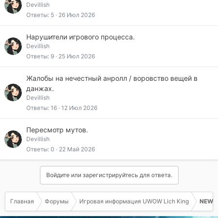
Devillish
Ответы
5
26 Июл 2026
Нарушители игрового процесса.
Devillish
Ответы
9
25 Июл 2026
Жалобы на нечестный анролл / воровство вещей в
данжах.
Devillish
Ответы
16
12 Июл 2026
Пересмотр мутов.
Devillish
Ответы
0
22 Май 2026
Войдите или зарегистрируйтесь для ответа.
Главная
Форумы
Игровая информация UWOW Lich King
NEW L