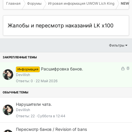
Главная
Форумы
Игровая информация UWOW Lich King
NEW L
Жалобы и пересмотр наказаний LK x100
Фильтры
З
З
Расшифровка банов.
Информация
а
а
Devillish
к
к
Ответы
0
22 Май 2026
р
р
ы
е
т
п
а
л
Нарушители чата.
е
Devillish
н
Ответы
22
Суббота в 12:44
о
Пересмотр банов / Revision of bans