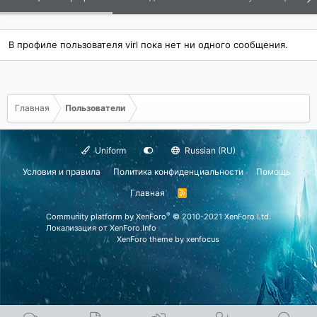
В профиле пользователя virl пока нет ни одного сообщения.
Главная
Пользователи
Uniform
Russian (RU)
Условия и правила
Политика конфиденциальности
Помощь
Главная
R
S
S
®
Community platform by XenForo
© 2010-2021 XenForo Ltd.
Локализация от
XenForo.Info
XenForo theme
by xenfocus