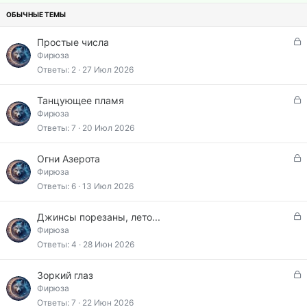
н
е
с
о
п
л
З
Простые числа
е
а
Фирюза
н
к
Ответы
2
27 Июл 2026
о
р
ы
З
Танцующее пламя
т
а
Фирюза
а
к
Ответы
7
20 Июл 2026
р
ы
З
Огни Азерота
т
а
Фирюза
а
к
Ответы
6
13 Июл 2026
р
ы
З
Джинсы порезаны, лето...
т
а
Фирюза
а
к
Ответы
4
28 Июн 2026
р
ы
З
Зоркий глаз
т
а
Фирюза
а
к
Ответы
7
22 Июн 2026