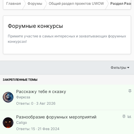
Главная
Форумы
Общий раздел проектов UWOW
Раздел Разв
Форумные конкурсы
Примите участие в самых интересных и захватывающих форумных
конкурсах!
Фильтры
З
Расскажу тебе я сказку
а
Фирюза
к
Ответы
0
3 Авг 2026
р
е
З
О
Разнообразие форумных мероприятий
п
а
п
Caligo
л
к
р
Ответы
15
21 Фев 2024
е
р
о