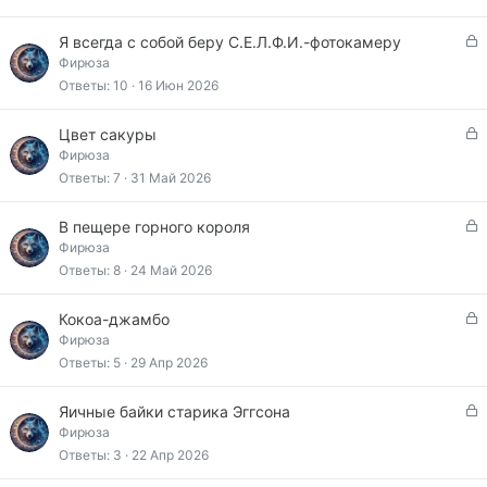
р
ы
З
Я всегда с собой беру С.Е.Л.Ф.И.-фотокамеру
т
а
Фирюза
а
к
Ответы
10
16 Июн 2026
р
ы
З
Цвет сакуры
т
а
Фирюза
а
к
Ответы
7
31 Май 2026
р
ы
З
В пещере горного короля
т
а
Фирюза
а
к
Ответы
8
24 Май 2026
р
ы
З
Кокоа-джамбо
т
а
Фирюза
а
к
Ответы
5
29 Апр 2026
р
ы
З
Яичные байки старика Эггсона
т
а
Фирюза
а
к
Ответы
3
22 Апр 2026
р