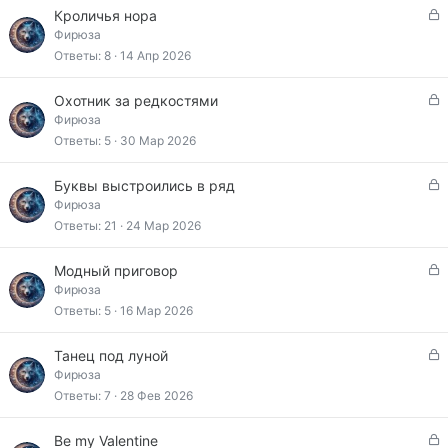
ы
З
Кроличья нора
т
а
Фирюза
а
к
Ответы
8
14 Апр 2026
р
ы
З
Охотник за редкостями
т
а
Фирюза
а
к
Ответы
5
30 Мар 2026
р
ы
З
Буквы выстроились в ряд
т
а
Фирюза
а
к
Ответы
21
24 Мар 2026
р
ы
З
Модный приговор
т
а
Фирюза
а
к
Ответы
5
16 Мар 2026
р
ы
З
Танец под луной
т
а
Фирюза
а
к
Ответы
7
28 Фев 2026
р
ы
З
Be my Valentine