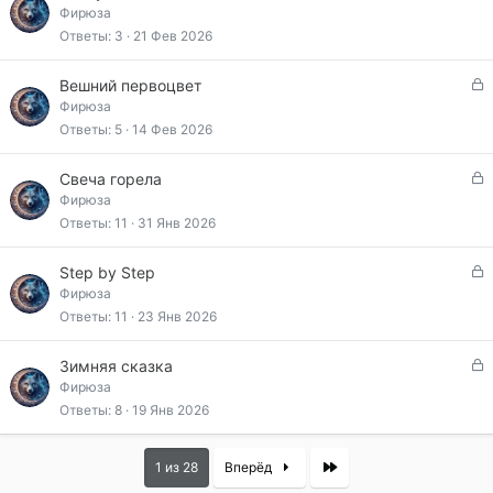
т
а
Фирюза
а
к
Ответы
3
21 Фев 2026
р
ы
З
Вешний первоцвет
т
а
Фирюза
а
к
Ответы
5
14 Фев 2026
р
ы
З
Свеча горела
т
а
Фирюза
а
к
Ответы
11
31 Янв 2026
р
ы
З
Step by Step
т
а
Фирюза
а
к
Ответы
11
23 Янв 2026
р
ы
З
Зимняя сказка
т
а
Фирюза
а
к
Ответы
8
19 Янв 2026
р
ы
Last
1 из 28
Вперёд
т
а