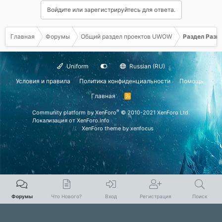
Войдите или зарегистрируйтесь для ответа.
Главная
Форумы
Общий раздел проектов UWOW
Раздел Разв
Uniform
Russian (RU)
Условия и правила
Политика конфиденциальности
Помощь
Главная
R
S
S
®
Community platform by XenForo
© 2010-2021 XenForo Ltd.
Локализация от
XenForo.Info
XenForo theme
by xenfocus
Форумы
Что Нового?
Вход
Регистрация
Поиск