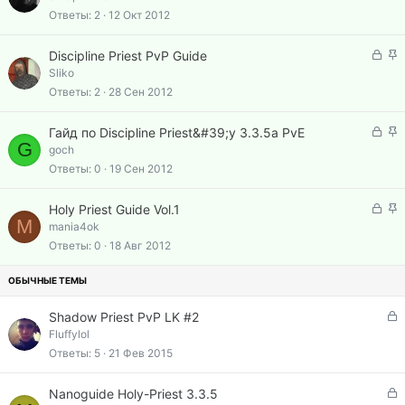
а
л
к
к
Ответы
2
12 Окт 2012
е
р
р
н
ы
е
З
З
о
Discipline Priest PvP Guide
т
п
а
а
Sliko
а
л
к
к
Ответы
2
28 Сен 2012
е
р
р
н
ы
е
З
З
о
Гайд по Discipline Priest&#39;у 3.3.5а PvE
т
п
G
а
а
goch
а
л
к
к
Ответы
0
19 Сен 2012
е
р
р
н
ы
е
З
З
о
Holy Priest Guide Vol.1
т
п
M
а
а
mania4ok
а
л
к
к
Ответы
0
18 Авг 2012
е
р
р
н
ы
е
о
т
п
а
л
З
Shadow Priest PvP LK #2
е
а
Fluffylol
н
к
Ответы
5
21 Фев 2015
о
р
ы
З
Nanoguide Holy-Priest 3.3.5
т