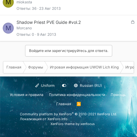
M
а
miokasta
а
к
Ответы
36
23 Авг 2013
р
ы
З
Shadow Priest PVE Guide #vol.2
т
M
а
Morcano
а
к
Ответы
0
9 Авг 2013
р
ы
т
Войдите или зарегистрируйтесь для ответа.
а
Главная
Форумы
Игровая информация UWOW Lich King
Игрова
Uniform
Russian (RU)
Условия и правила
Политика конфиденциальности
Помощь
Главная
R
S
S
®
Community platform by XenForo
© 2010-2021 XenForo Ltd.
Локализация от
XenForo.Info
XenForo theme
by xenfocus