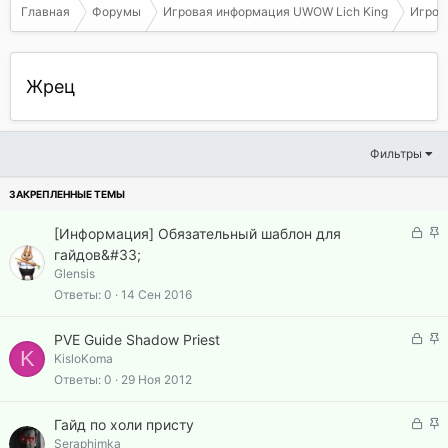
Главная
Форумы
Игровая информация UWOW Lich King
Игрова
Жрец
Фильтры
З
З
[Информация] Обязательный шаблон для
а
а
гайдов&#33;
к
к
Glensis
р
р
Ответы
0
14 Сен 2016
ы
е
т
п
З
З
PVE Guide Shadow Priest
а
л
K
а
а
KisloKoma
е
к
к
Ответы
0
29 Ноя 2012
н
р
р
о
ы
е
З
З
Гайд по холи присту
т
п
а
а
Seraphimka