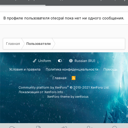
В профиле пользователя otecpal пока нет ни одного сообщения.
Главная
Пользователи
Uniform
Russian (RU)
Условия и правила
Политика конфиденциальности
Помощь
Главная
R
S
S
®
Community platform by XenForo
© 2010-2021 XenForo Ltd.
Локализация от
XenForo.Info
XenForo theme
by xenfocus