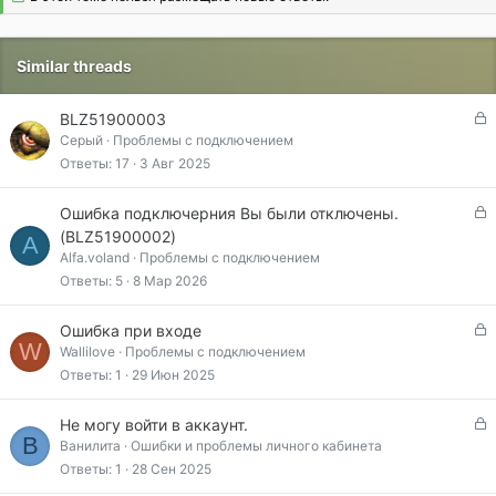
ц
и
и
Similar threads
:
З
BLZ51900003
а
Серый
Проблемы с подключением
к
Ответы
17
3 Авг 2025
р
ы
З
Ошибка подключерния Вы были отключены.
т
а
(BLZ51900002)
A
а
к
Alfa.voland
Проблемы с подключением
р
Ответы
5
8 Мар 2026
ы
т
З
Ошибка при входе
а
W
а
Wallilove
Проблемы с подключением
к
Ответы
1
29 Июн 2025
р
ы
З
Не могу войти в аккаунт.
т
В
а
Ванилита
Ошибки и проблемы личного кабинета
а
к
Ответы
1
28 Сен 2025
р