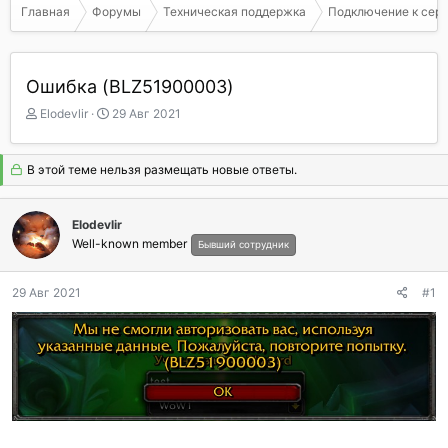
Главная
Форумы
Техническая поддержка
Подключение к сер
Ошибка (BLZ51900003)
А
Д
Elodevlir
29 Авг 2021
в
а
т
т
о
а
В этой теме нельзя размещать новые ответы.
р
н
т
а
е
ч
Elodevlir
м
а
Well-known member
Бывший сотрудник
ы
л
а
29 Авг 2021
#1