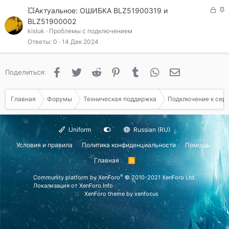
ы
З
З
💥Актуальное: ОШИБКА BLZ51900319 и
т
а
а
BLZ51900002
а
к
к
kisluk
Проблемы с подключением
р
р
Ответы
0
14 Дек 2024
ы
е
т
п
а
л
Facebook
Twitter
Reddit
Pinterest
Tumblr
WhatsApp
Электронная 
Поделиться:
е
н
о
Главная
Форумы
Техническая поддержка
Подключение к сер
Uniform
Russian (RU)
Условия и правила
Политика конфиденциальности
Помощь
Главная
R
S
S
®
Community platform by XenForo
© 2010-2021 XenForo Ltd.
Локализация от
XenForo.Info
XenForo theme
by xenfocus