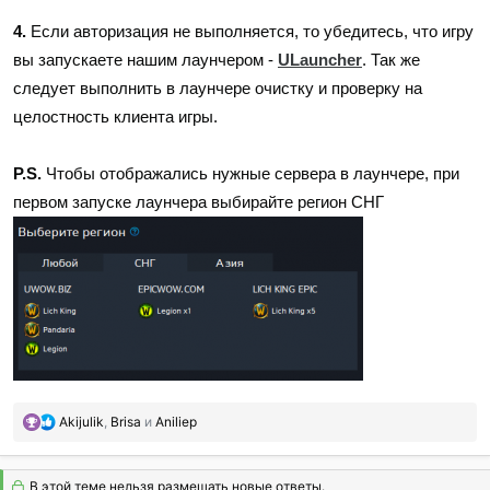
4.
Если авторизация не выполняется, то убедитесь, что игру
вы запускаете нашим лаунчером -
ULauncher
. Так же
следует выполнить в лаунчере очистку и проверку на
целостность клиента игры.
P.S.
Чтобы отображались нужные сервера в лаунчере, при
первом запуске лаунчера выбирайте регион СНГ
Р
Akijulik
,
Brisa
и
Aniliep
е
а
к
В этой теме нельзя размещать новые ответы.