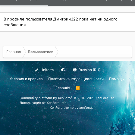
В профиле пользователя Дмитрий322 пока нет ни одного
сообщения.
Главная
Пользователи
Uniform
Russian (RU)
Условия и правила
Политика конфиденциальности
Помощь
Главная
R
S
S
®
Community platform by XenForo
© 2010-2021 XenForo Ltd.
Локализация от
XenForo.Info
XenForo theme
by xenfocus