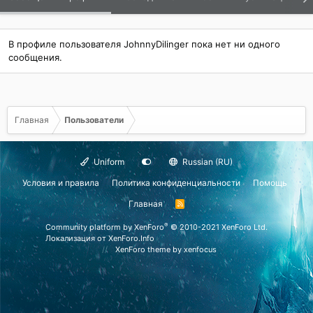
В профиле пользователя JohnnyDilinger пока нет ни одного
сообщения.
Главная
Пользователи
Uniform
Russian (RU)
Условия и правила
Политика конфиденциальности
Помощь
Главная
R
S
S
®
Community platform by XenForo
© 2010-2021 XenForo Ltd.
Локализация от
XenForo.Info
XenForo theme
by xenfocus