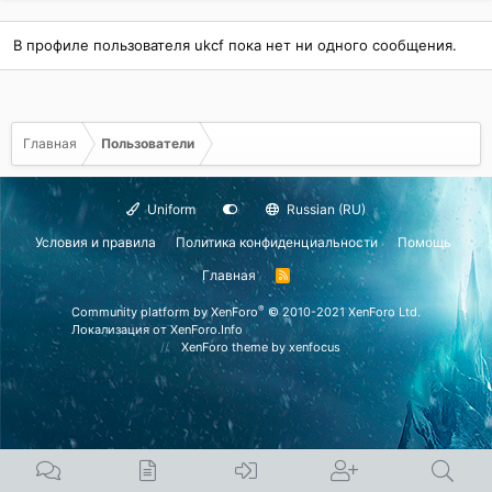
В профиле пользователя ukcf пока нет ни одного сообщения.
Главная
Пользователи
Uniform
Russian (RU)
Условия и правила
Политика конфиденциальности
Помощь
Главная
R
S
S
®
Community platform by XenForo
© 2010-2021 XenForo Ltd.
Локализация от
XenForo.Info
XenForo theme
by xenfocus