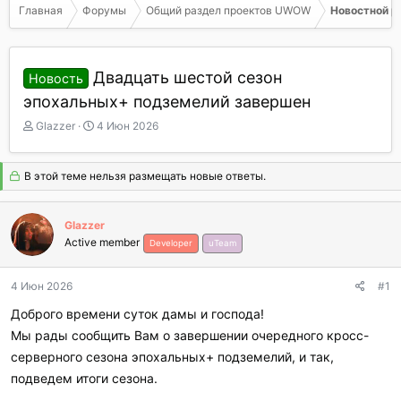
Главная
Форумы
Общий раздел проектов UWOW
Новостной р
Двадцать шестой сезон
Новость
эпохальных+ подземелий завершен
А
Д
Glazzer
4 Июн 2026
в
а
т
т
о
а
В этой теме нельзя размещать новые ответы.
р
н
т
а
е
ч
Glazzer
м
а
Active member
Developer
uTeam
ы
л
а
4 Июн 2026
#1
Доброго времени суток дамы и господа!
Мы рады сообщить Вам о завершении очередного кросс-
серверного сезона эпохальных+ подземелий, и так,
подведем итоги сезона.