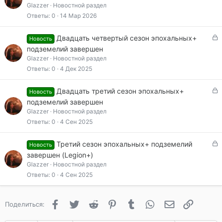
к
Glazzer
Новостной раздел
р
Ответы
0
14 Мар 2026
ы
т
З
Двадцать четвертый сезон эпохальных+
Новость
а
а
подземелий завершен
к
Glazzer
Новостной раздел
р
Ответы
0
4 Дек 2025
ы
т
З
Двадцать третий сезон эпохальных+
Новость
а
а
подземелий завершен
к
Glazzer
Новостной раздел
р
Ответы
0
4 Сен 2025
ы
т
З
Третий сезон эпохальных+ подземелий
Новость
а
а
завершен (Legion+)
к
Glazzer
Новостной раздел
р
Ответы
0
4 Сен 2025
ы
т
а
Facebook
Twitter
Reddit
Pinterest
Tumblr
WhatsApp
Электронная 
Ссылка
Поделиться: