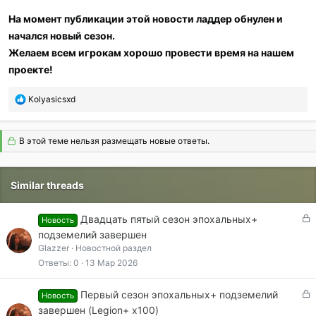
На момент публикации этой новости ладдер обнулен и
начался новый сезон.
Желаем всем игрокам хорошо провести время на нашем
проекте!
Р
Kolyasicsxd
е
а
к
В этой теме нельзя размещать новые ответы.
ц
и
и
Similar threads
:
З
Двадцать пятый сезон эпохальных+
Новость
а
подземелий завершен
к
Glazzer
Новостной раздел
р
Ответы
0
13 Мар 2026
ы
т
З
Первый сезон эпохальных+ подземелий
Новость
а
а
завершен (Legion+ x100)