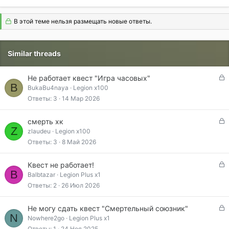
В этой теме нельзя размещать новые ответы.
Similar threads
З
Не работает квест "Игра часовых"
B
а
BukaBu4naya
Legion x100
к
Ответы
3
14 Мар 2026
р
ы
З
смерть хк
т
Z
а
zlaudeu
Legion x100
а
к
Ответы
3
8 Май 2026
р
ы
З
Квест не работает!
т
B
а
Balbtazar
Legion Plus x1
а
к
Ответы
2
26 Июл 2026
р
ы
З
Не могу сдать квест "Смертельный союзник"
т
N
а
Nowhere2go
Legion Plus x1
а
к
Ответы
1
24 Ноя 2025