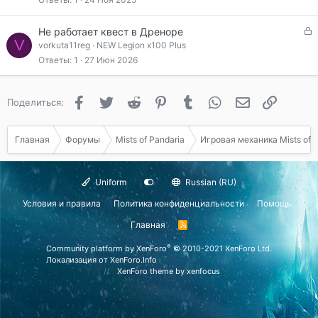
р
ы
З
Не работает квест в Дреноре
т
V
а
vorkuta11reg
NEW Legion x100 Plus
а
к
Ответы
1
27 Июн 2026
р
ы
т
Facebook
Twitter
Reddit
Pinterest
Tumblr
WhatsApp
Электронная 
Ссылка
Поделиться:
а
Главная
Форумы
Mists of Pandaria
Игровая механика Mists of P
Uniform
Russian (RU)
Условия и правила
Политика конфиденциальности
Помощь
Главная
R
S
S
®
Community platform by XenForo
© 2010-2021 XenForo Ltd.
Локализация от
XenForo.Info
XenForo theme
by xenfocus