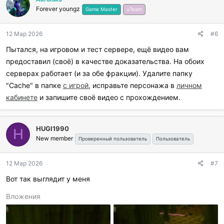
Forever youngz
Game Master
uTeam
12 Мар 2026
#6
Пытался, на игровом и тест сервере, ещё видео вам
предоставил (своё) в качестве доказательства. На обоих
серверах работает (и за обе фракции). Удалите папку
"Cache" в папке
с игрой
, исправьте персонажа в
личном
кабинете
и запишите своё видео с прохождением.
HUGI1990
H
New member
Проверенный пользователь
Пользователь
12 Мар 2026
#7
Вот так выглядит у меня
Вложения