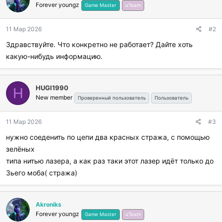
Forever youngz
Game Master
uTeam
11 Мар 2026
#2
Здравствуйте. Что конкретно не работает? Дайте хоть
какую-нибудь информацию.
HUGI1990
H
New member
Проверенный пользователь
Пользователь
11 Мар 2026
#3
нужно соеденить по цепи два красных стража, с помощью
зелёных
типа нитью лазера, а как раз таки этот лазер идёт только до
3ьего моба( стража)
Akroniks
Forever youngz
Game Master
uTeam