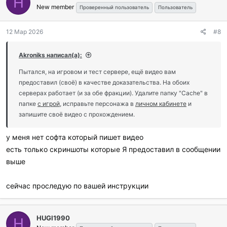
H
New member
Проверенный пользователь
Пользователь
12 Мар 2026
#8
Akroniks написал(а):
Пытался, на игровом и тест сервере, ещё видео вам
предоставил (своё) в качестве доказательства. На обоих
серверах работает (и за обе фракции). Удалите папку "Cache" в
папке
с игрой
, исправьте персонажа в
личном кабинете
и
запишите своё видео с прохождением.
у меня нет софта который пишет видео
есть только скриншоты которые Я предоставил в сообщении
выше
сейчас проследую по вашей инструкции
HUGI1990
H