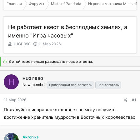
Главная
Форумы
Mists of Pandaria
Игровая механика Mists of P
Не работает квест в бесплодных землях, а
именно "Игра часовых"
А
Д
HUGI1990
11 Мар 2026
в
а
т
т
о
а
В этой теме нельзя размещать новые ответы.
р
н
т
а
е
ч
HUGI1990
H
м
а
New member
Проверенный пользователь
Пользователь
ы
л
а
11 Мар 2026
#1
Пожалуйста исправьте этот квест не могу получить
достижение хранитель мудрости в Восточных королевствах
Akroniks