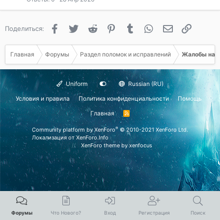
ы
е
т
п
а
л
Facebook
Twitter
Reddit
Pinterest
Tumblr
WhatsApp
Электронная 
Ссылка
Поделиться:
е
н
о
Главная
Форумы
Раздел поломок и исправлений
Жалобы на к
Uniform
Russian (RU)
Условия и правила
Политика конфиденциальности
Помощь
Главная
R
S
S
®
Community platform by XenForo
© 2010-2021 XenForo Ltd.
Локализация от
XenForo.Info
XenForo theme
by xenfocus
Форумы
Что Нового?
Вход
Регистрация
Поиск