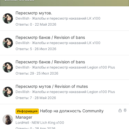
Пересмотр мутов.
Devillish
Жалобы и пересмотр наказаний LK x100
Ответы
0
22 Май 2026
Пересмотр банов / Revision of bans
Devillish
Жалобы и пересмотр наказаний LK x100
Ответы
5
26 Июл 2026
Пересмотр банов / Revision of bans
Devillish
Жалобы и пересмотр наказаний Legion x100 Plus
Ответы
29
25 Июл 2026
Пересмотр мутов / Revision of mutes
Devillish
Жалобы и пересмотр наказаний Legion x100 Plus
Ответы
7
28 Май 2026
З
З
Набор на должность Community
Информация
а
а
Manager
к
к
LordHell
NEW Lich King x100
р
р
Ответы
0
28 Апр 2026