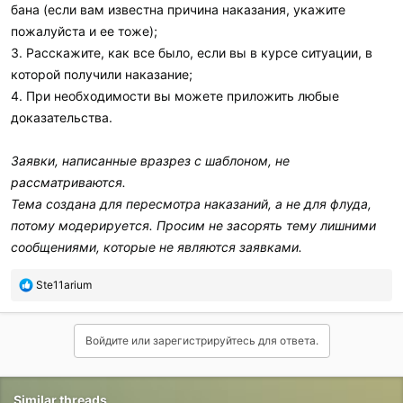
бана (если вам известна причина наказания, укажите
пожалуйста и ее тоже);
3. Расскажите, как все было, если вы в курсе ситуации, в
которой получили наказание;
4. При необходимости вы можете приложить любые
доказательства.
Заявки, написанные вразрез с шаблоном, не
рассматриваются.
Тема создана для пересмотра наказаний, а не для флуда,
потому модерируется. Просим не засорять тему лишними
сообщениями, которые не являются заявками.
Р
Ste11arium
е
а
к
Войдите или зарегистрируйтесь для ответа.
ц
и
и
:
Similar threads