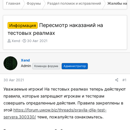
Главная
Форумы
Раздел поломок и исправлений
Жалобы на к
Пересмотр наказаний на
Информация
тестовых реалмах
А
Д
Xend
30 Авг 2021
в
а
т
т
о
а
Xend
р
н
Admin
Команда форума
Администратор
т
а
е
ч
м
а
30 Авг 2021
#1
ы
л
а
Уважаемые игроки! На тестовых реалмах теперь действуют
правила, которые запрещают игрокам и тестерам
совершать определенные действия. Правила закреплены в
этой
https://forum.uwow.biz/threads/pravila-dlja-test-
servera.300330/
теме, пожалуйста ознакомьтесь.