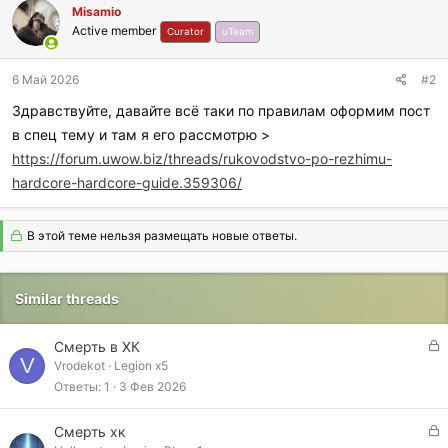
Misamio
Active member
Curator
uTeam
6 Май 2026
#2
Здравствуйте, давайте всё таки по правилам оформим пост
в спец тему и там я его рассмотрю >
https://forum.uwow.biz/threads/rukovodstvo-po-rezhimu-
hardcore-hardcore-guide.359306/
В этой теме нельзя размещать новые ответы.
Similar threads
З
Смерть в ХК
V
а
Vrodekot
Legion x5
к
Ответы
1
3 Фев 2026
р
ы
З
Смерть хк
т