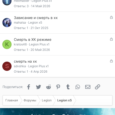
а
Hellmaster
Legion Plus x1
а
к
Ответы
3
14 Май 2026
р
ы
З
Зависание и смерть в хк
т
а
mahalsa
Legion x5
а
к
Ответы
1
21 Окт 2025
р
ы
З
Смерть в ХК режиме
т
K
а
kratos46
Legion Plus x1
а
к
Ответы
1
20 Май 2026
р
ы
З
смерть на хк
т
S
а
sdvshka
Legion Plus x1
а
к
Ответы
1
4 Апр 2026
р
ы
т
Facebook
Twitter
Reddit
Pinterest
Tumblr
WhatsApp
Электронная 
Ссылка
Поделиться:
а
Главная
Форумы
Legion
Legion x5