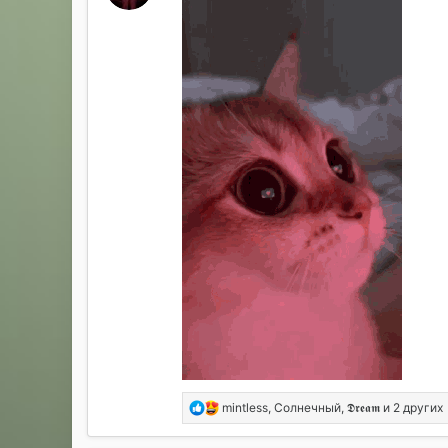
и
:
Р
mintless
,
Солнечный
,
𝕯𝖗𝖊𝖆𝖒
и 2 других
е
а