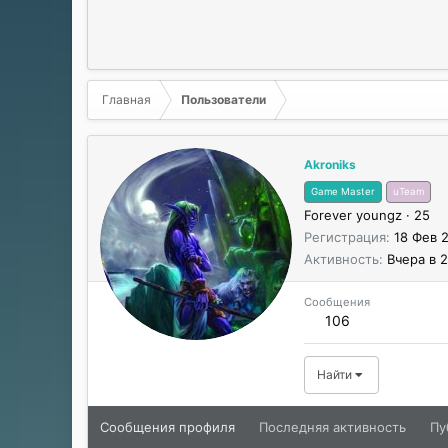
Главная
Пользователи
Akroniks
Game Master
uTeam
Forever youngz
·
25
Регистрация
18 Фев 
Активность
Вчера в 2
Сообщения
106
Найти
Сообщения профиля
Последняя активность
Пу