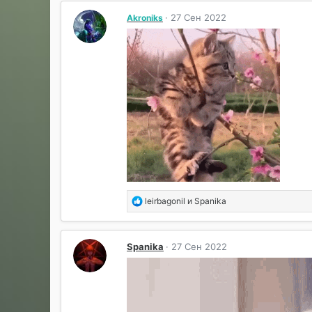
к
27 Сен 2022
Akroniks
ц
и
и
:
Р
leirbagonil
и
Spanika
е
а
к
Spanika
27 Сен 2022
ц
и
и
: