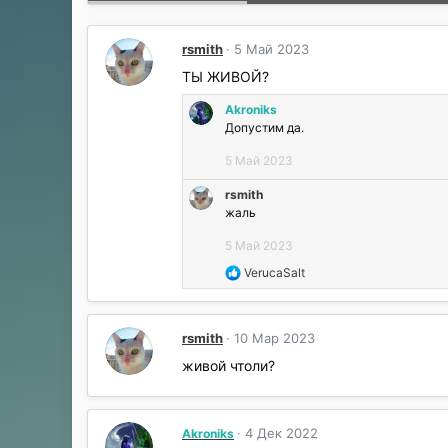
rsmith
5 Май 2023
ТЫ ЖИВОЙ?
Akroniks
Допустим да.
5 Май 2023
rsmith
жаль
5 Май 2023
Р
VerucaSalt
е
а
к
rsmith
10 Мар 2023
ц
и
живой чтоли?
и
:
4 Дек 2022
Akroniks