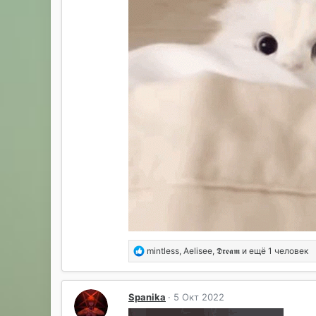
Р
mintless
,
Aelisee
,
𝕯𝖗𝖊𝖆𝖒
и ещё 1 человек
е
а
к
Spanika
5 Окт 2022
ц
и