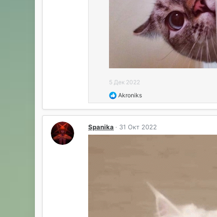
5 Дек 2022
Р
Akroniks
е
а
к
Spanika
31 Окт 2022
ц
и
и
: