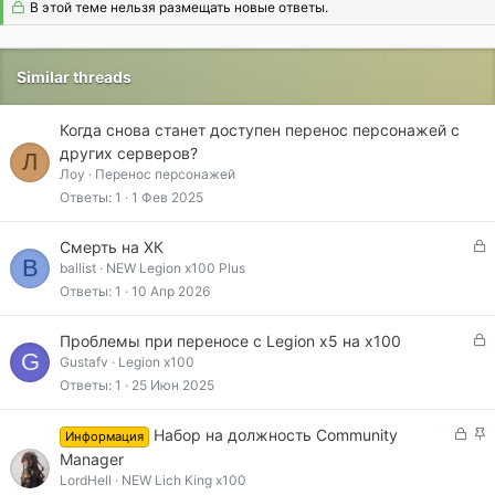
В этой теме нельзя размещать новые ответы.
Similar threads
Когда снова станет доступен перенос персонажей с
других серверов?
Л
Лоу
Перенос персонажей
Ответы
1
1 Фев 2025
З
Смерть на ХК
B
а
ballist
NEW Legion x100 Plus
к
Ответы
1
10 Апр 2026
р
ы
З
Проблемы при переносе с Legion x5 на x100
т
G
а
Gustafv
Legion x100
а
к
Ответы
1
25 Июн 2025
р
ы
З
З
Набор на должность Community
Информация
т
а
а
Manager
а
к
к
LordHell
NEW Lich King x100