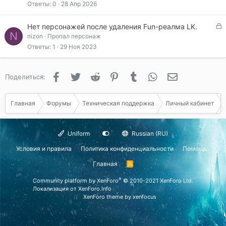
р
р
Ответы
0
28 Апр 2026
ы
е
т
п
З
Нет персонажей после удаления Fun-реалма LK.
а
л
N
а
nizon
Пропал персонаж
е
к
Ответы
1
29 Ноя 2023
н
р
о
ы
т
Facebook
Twitter
Reddit
Pinterest
Tumblr
WhatsApp
Электронная 
Поделиться:
а
Главная
Форумы
Техническая поддержка
Личный кабинет
Uniform
Russian (RU)
Условия и правила
Политика конфиденциальности
Помощь
Главная
R
S
S
®
Community platform by XenForo
© 2010-2021 XenForo Ltd.
Локализация от
XenForo.Info
XenForo theme
by xenfocus