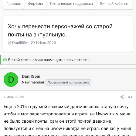
Главная
Форумы
Техническая поддержка
Личный кабинет
Хочу перенести персонажей со старой
почты на актуальную.
А
Д
Danil55m
1 Июн 2026
в
а
т
т
о
а
В этой теме нельзя размещать новые ответы.
р
н
т
а
е
ч
Danil55m
D
м
а
New member
Проверенный пользователь
ы
л
а
1 Июн 2026
#1
Еще в 2015 году мой знакомый дал мне свою старую почту
чтобы я мог зарегистрироватся и играть на Uwow т.к у меня
не было своей почты, сам он этотй почтой давно не
пользуется и с нее на uwow никогда не играл, сейчас у меня
есть своя почта и там есть несколько персонажей хотя все