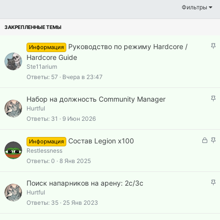
Фильтры
З
Руководство по режиму Hardcore /
Информация
а
Hardcore Guide
к
Ste11arium
р
Ответы
57
Вчера в 23:47
е
п
З
Набор на должность Community Manager
л
а
Hurtful
е
к
Ответы
31
9 Июн 2026
н
р
о
е
З
З
Состав Legion x100
Информация
п
а
а
Restlessness
л
к
к
Ответы
0
8 Янв 2025
е
р
р
н
ы
е
о
З
Поиск напарников на арену: 2с/3с
т
п
а
Hurtful
а
л
к
Ответы
35
25 Янв 2023
е
р
н
е