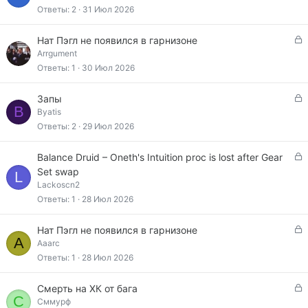
а
к
Ответы
2
31 Июл 2026
р
ы
З
Нат Пэгл не появился в гарнизоне
т
а
Arrgument
а
к
Ответы
1
30 Июл 2026
р
ы
З
Запы
т
B
а
Byatis
а
к
Ответы
2
29 Июл 2026
р
ы
З
Balance Druid – Oneth's Intuition proc is lost after Gear
т
а
Set swap
L
а
к
Lackoscn2
р
Ответы
1
28 Июл 2026
ы
т
З
Нат Пэгл не появился в гарнизоне
а
A
а
Aaarc
к
Ответы
1
28 Июл 2026
р
ы
З
Смерть на ХК от бага
т
С
а
Сммурф
а