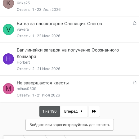
K
а
Kriks25
а
к
Ответы
1
23 Июл 2026
р
ы
З
Битва за плоскогорье Слепящих Снегов
т
V
а
vavera
а
к
Ответы
1
22 Июл 2026
р
ы
Баг линейки загадок на получение Осознанного
т
Кошмара
H
а
Horbert
Ответы
2
21 Июл 2026
З
Не завершаются квесты
M
а
mihas0509
к
Ответы
1
21 Июл 2026
р
ы
Last
1 из 190
Вперёд
т
а
Войдите или зарегистрируйтесь для ответа.