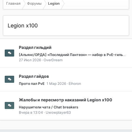
Главная
Форумы
Legion
Legion x100
Раздел гильдий
[Альянс/ОРДА] «Последний Пантеон» — набор в PvE-гильдию | Рейды, ключи и собственный анализатор боёв -->
27 Июл 2026
OverDream
Раздел гайдов
Прото пал PvE
1 Мар 2026
Elhoron
Жалобы и пересмотр наказаний Legion x100
Нарушители чата / Chat breakers
Вчера в 13:04
Uwowplayer63