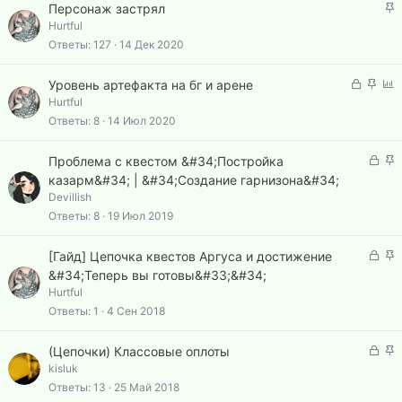
о
З
Персонаж застрял
п
а
Hurtful
л
к
Ответы
127
14 Дек 2020
е
р
н
е
З
З
О
о
Уровень артефакта на бг и арене
п
а
а
п
Hurtful
л
к
к
р
Ответы
8
14 Июл 2020
е
р
р
о
н
ы
е
с
З
З
о
Проблема с квестом &#34;Постройка
т
п
а
а
казарм&#34; | &#34;Создание гарнизона&#34;
а
л
к
к
Devillish
е
р
р
Ответы
8
19 Июл 2019
н
ы
е
о
т
п
З
З
[Гайд] Цепочка квестов Аргуса и достижение
а
л
а
а
&#34;Теперь вы готовы&#33;&#34;
е
к
к
Hurtful
н
р
р
Ответы
1
4 Сен 2018
о
ы
е
т
п
З
З
(Цепочки) Классовые оплоты
а
л
а
а
kisluk
е
к
к
Ответы
13
25 Май 2018
н
р
р