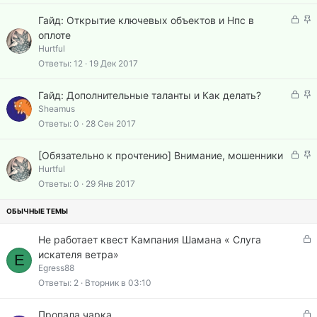
о
ы
е
З
З
Гайд: Открытие ключевых объектов и Нпс в
т
п
а
а
оплоте
а
л
к
к
Hurtful
е
р
р
Ответы
12
19 Дек 2017
н
ы
е
о
т
п
З
З
Гайд: Дополнительные таланты и Как делать?
а
л
а
а
Sheamus
е
к
к
Ответы
0
28 Сен 2017
н
р
р
о
ы
е
З
З
[Обязательно к прочтению] Внимание, мошенники
т
п
а
а
Hurtful
а
л
к
к
Ответы
0
29 Янв 2017
е
р
р
н
ы
е
о
т
п
а
л
З
Не работает квест Кампания Шамана « Слуга
е
а
искателя ветра»
E
н
к
Egress88
о
р
Ответы
2
Вторник в 03:10
ы
т
З
Пропала чарка