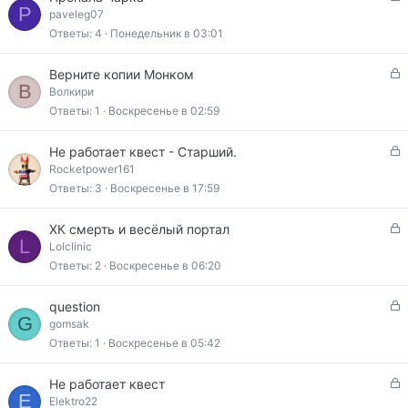
а
P
а
paveleg07
к
Ответы
4
Понедельник в 03:01
р
ы
З
Верните копии Монком
т
В
а
Волкири
а
к
Ответы
1
Воскресенье в 02:59
р
ы
З
Не работает квест - Старший.
т
а
Rocketpower161
а
к
Ответы
3
Воскресенье в 17:59
р
ы
З
ХК смерть и весёлый портал
т
L
а
Lolclinic
а
к
Ответы
2
Воскресенье в 06:20
р
ы
З
question
т
G
а
gomsak
а
к
Ответы
1
Воскресенье в 05:42
р
ы
З
Не работает квест
т
E
а
Elektro22