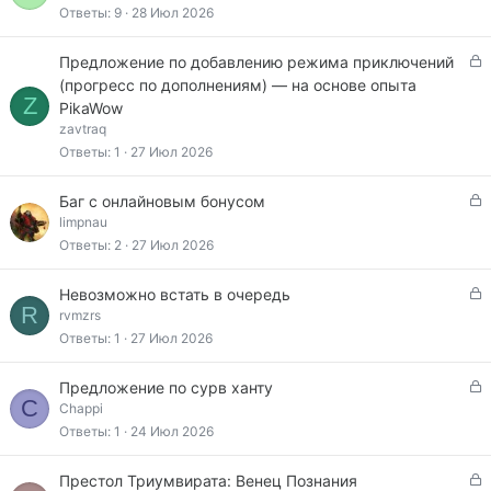
к
Ответы
9
28 Июл 2026
р
ы
З
Предложение по добавлению режима приключений
т
а
(прогресс по дополнениям) — на основе опыта
а
Z
к
PikaWow
р
zavtraq
ы
Ответы
1
27 Июл 2026
т
а
З
Баг с онлайновым бонусом
а
limpnau
к
Ответы
2
27 Июл 2026
р
ы
З
Невозможно встать в очередь
т
R
а
rvmzrs
а
к
Ответы
1
27 Июл 2026
р
ы
З
Предложение по сурв ханту
т
C
а
Chappi
а
к
Ответы
1
24 Июл 2026
р
ы
З
Престол Триумвирата: Венец Познания
т